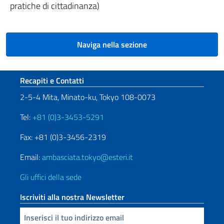
pratiche di cittadinanza)
Naviga nella sezione
Sezione footer
Recapiti e Contatti
2-5-4 Mita, Minato-ku, Tokyo 108-0073
Tel:
+81 (0)3-3453-5291
Fax: +81 (0)3-3456-2319
Email:
ambasciata.tokyo@esteri.it
Gli uffici della sede
Iscriviti alla nostra Newsletter
Inserisci la tua email