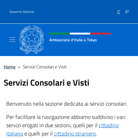
Salta al contenuto
IT
JP
Governo Italiano
Intestazione sito, social e menù
Ambasciata d'Italia a Tokyo
Il sito ufficiale dell'Ambasciata d'Italia a Tok
Home
>
Servizi Consolari e Visti
Servizi Consolari e Visti
Benvenuto nella sezione dedicata ai servizi consolari.
Per facilitare la navigazione abbiamo suddiviso i vari
servizi erogati in due sezioni, quelli per il
cittadino
italiano
e quelli per il
cittadino straniero
.