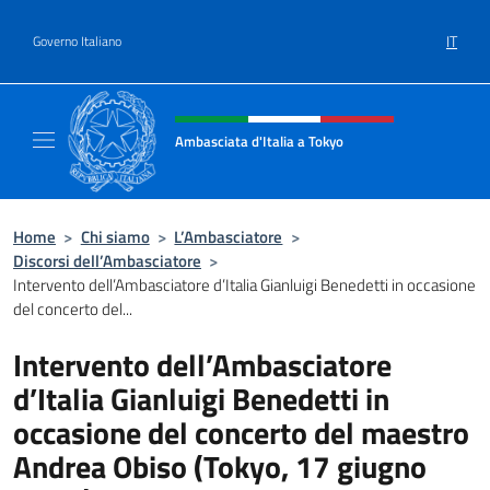
Salta al contenuto
IT
Governo Italiano
Intestazione sito, social e menù
Ambasciata d'Italia a Tokyo
Il sito ufficiale dell'Ambasciata d'Italia a Tok
Home
>
Chi siamo
>
L’Ambasciatore
>
Discorsi dell’Ambasciatore
>
Intervento dell’Ambasciatore d’Italia Gianluigi Benedetti in occasione
del concerto del...
Intervento dell’Ambasciatore
d’Italia Gianluigi Benedetti in
occasione del concerto del maestro
Andrea Obiso (Tokyo, 17 giugno