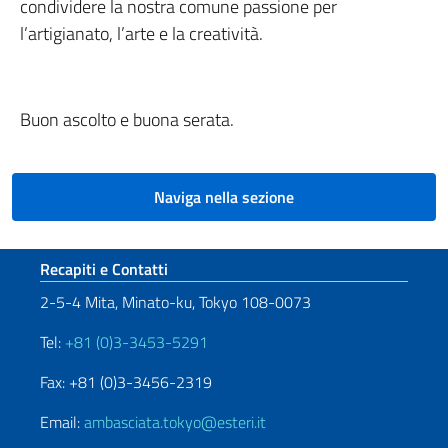
condividere la nostra comune passione per
l’artigianato, l’arte e la creatività.
Buon ascolto e buona serata.
Naviga nella sezione
Sezione footer
Recapiti e Contatti
2-5-4 Mita, Minato-ku, Tokyo 108-0073
Tel:
+81 (0)3-3453-5291
Fax: +81 (0)3-3456-2319
Email:
ambasciata.tokyo@esteri.it