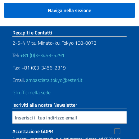
Naviga nella sezione
Sezione footer
Recapiti e Contatti
2-5-4 Mita, Minato-ku, Tokyo 108-0073
Tel:
+81 (0)3-3453-5291
Fax: +81 (0)3-3456-2319
Email:
ambasciata.tokyo@esteri.it
Gli uffici della sede
Iscriviti alla nostra Newsletter
Inserisci la tua email
Accettazione GDPR
Autorizzo il trattamento dei miei dati personali ai sensi del GDPR e del