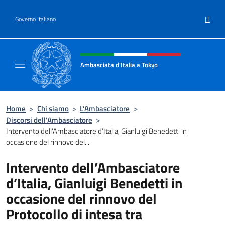
Salta al contenuto
IT
Governo Italiano
Intestazione sito, social e menù
Ambasciata d'Italia a Tokyo
Il sito ufficiale dell'Ambasciata d'Italia a Tok
Home
>
Chi siamo
>
L’Ambasciatore
>
Discorsi dell’Ambasciatore
>
Intervento dell’Ambasciatore d’Italia, Gianluigi Benedetti in
occasione del rinnovo del...
Intervento dell’Ambasciatore
d’Italia, Gianluigi Benedetti in
occasione del rinnovo del
Protocollo di intesa tra