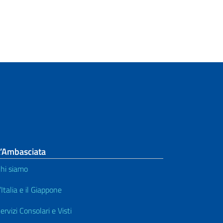
L’Ambasciata
hi siamo
’Italia e il Giappone
ervizi Consolari e Visti