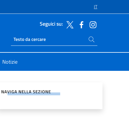
IT
Seguici su:
Cerca nel sito
Ricerca sito live
Notizie
vidi sui Social Network
NAVIGA NELLA SEZIONE