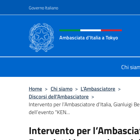
Salta al contenuto
Governo Italiano
Intestazione sito, social 
Ambasciata d'Italia a Tokyo
Il sito ufficiale dell'Ambasciata d'It
Chi sia
Home
>
Chi siamo
>
L’Ambasciatore
>
Discorsi dell’Ambasciatore
>
Intervento per l’Ambasciatore d’Italia, Gianluigi B
dell’evento “KEN...
Intervento per l’Ambasciat