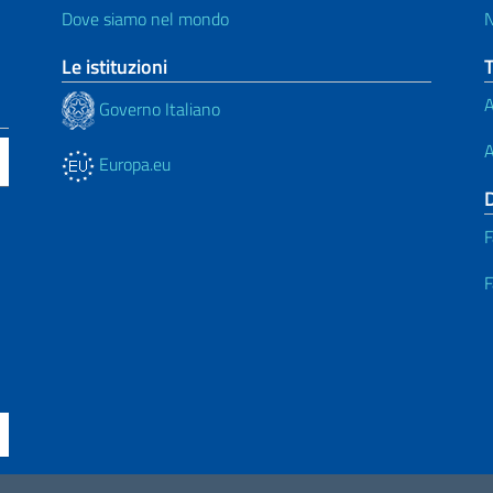
Dove siamo nel mondo
N
Le istituzioni
A
Governo Italiano
A
Europa.eu
F
F