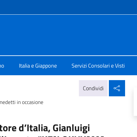
e menù
alia a Tokyo
mo
Italia e Giappone
Servizi Consolari e Visti
Condi
Condividi
enedetti in occasione
ore d’Italia, Gianluigi