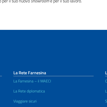
o per il suo nuovo
showroom
e per il suo lavoro.
La Rete Farnesina
La Farnesina – il MAECI
C
La Rete diplomatica
L
Viaggiare sicuri
S