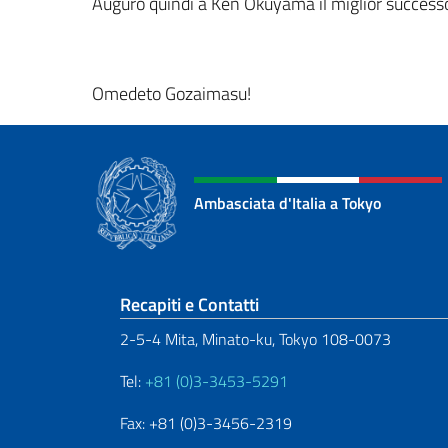
Auguro quindi a Ken Okuyama il miglior success
Omedeto Gozaimasu!
Ambasciata d'Italia a Tokyo
Sezione footer
Recapiti e Contatti
2-5-4 Mita, Minato-ku, Tokyo 108-0073
Tel:
+81 (0)3-3453-5291
Fax: +81 (0)3-3456-2319