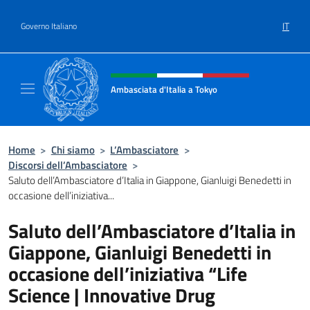
Salta al contenuto
IT
Governo Italiano
Intestazione sito, social e menù
Ambasciata d'Italia a Tokyo
Il sito ufficiale dell'Ambasciata d'Italia a Tok
Home
>
Chi siamo
>
L’Ambasciatore
>
Discorsi dell’Ambasciatore
>
Saluto dell’Ambasciatore d’Italia in Giappone, Gianluigi Benedetti in
occasione dell’iniziativa...
Saluto dell’Ambasciatore d’Italia in
Giappone, Gianluigi Benedetti in
occasione dell’iniziativa “Life
Science | Innovative Drug