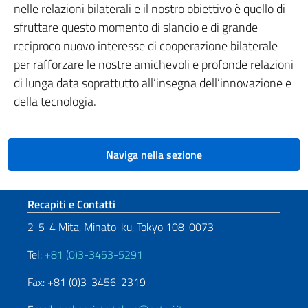
nelle relazioni bilaterali e il nostro obiettivo è quello di
sfruttare questo momento di slancio e di grande
reciproco nuovo interesse di cooperazione bilaterale
per rafforzare le nostre amichevoli e profonde relazioni
di lunga data soprattutto all’insegna dell’innovazione e
della tecnologia.
Naviga nella sezione
Sezione footer
Recapiti e Contatti
2-5-4 Mita, Minato-ku, Tokyo 108-0073
Tel:
+81 (0)3-3453-5291
Fax: +81 (0)3-3456-2319