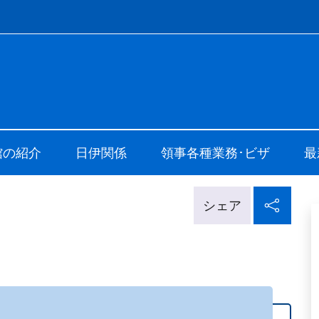
f site
alia a Tokyo
館の紹介
日伊関係
領事各種業務･ビザ
最
ソー
シェア