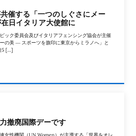
が共催する「一つのしぐさにメー
が在日イタリア大使館に
ピック委員会及びイタリアフェンシング協会が主催
ーの美 ― スポーツを旗印に東京からミラノへ」と
 […]
暴力撤廃国際デーです
女性機関（UN Women）が主導する「世界をオレ