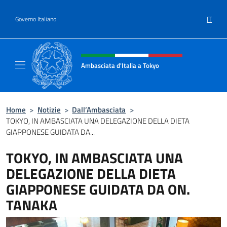
Salta al contenuto
IT
Governo Italiano
Intestazione sito, social e menù
Ambasciata d'Italia a Tokyo
Il sito ufficiale dell'Ambasciata d'Italia a Tok
Home
>
Notizie
>
Dall’Ambasciata
>
TOKYO, IN AMBASCIATA UNA DELEGAZIONE DELLA DIETA
GIAPPONESE GUIDATA DA...
TOKYO, IN AMBASCIATA UNA
DELEGAZIONE DELLA DIETA
GIAPPONESE GUIDATA DA ON.
TANAKA