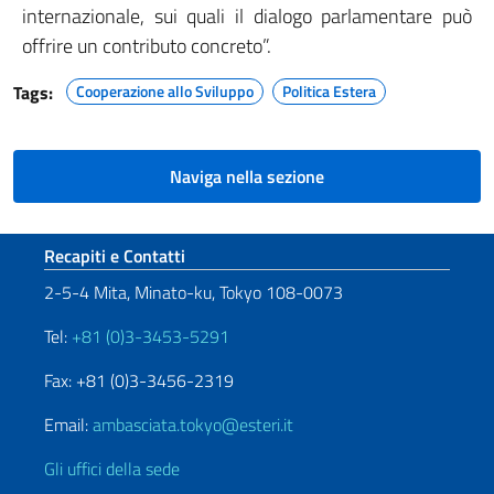
internazionale, sui quali il dialogo parlamentare può
offrire un contributo concreto”.
Tags:
Cooperazione allo Sviluppo
Politica Estera
Naviga nella sezione
Sezione footer
Recapiti e Contatti
2-5-4 Mita, Minato-ku, Tokyo 108-0073
Tel:
+81 (0)3-3453-5291
Fax: +81 (0)3-3456-2319
Email:
ambasciata.tokyo@esteri.it
Gli uffici della sede