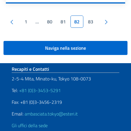
Paginazione
Pagina precedente
Pagina su
1
…
80
81
82
83
Naviga nella sezione
Sezione footer
Recapiti e Contatti
2-5-4 Mita, Minato-ku, Tokyo 108-0073
Tel:
+81 (0)3-3453-5291
Fax: +81 (0)3-3456-2319
Email:
ambasciata.tokyo@esteri.it
Gli uffici della sede