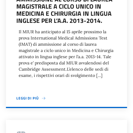
MAGISTRALE A CICLO UNICO IN
MEDICINA E CHIRURGIA IN LINGUA
INGLESE PER L’A.A. 2013-2014.
Il MIUR ha anticipato al 15 aprile prossimo la
prova International Medical Admissions Test
(IMAT) di ammissione al corso di laurea
magistrale a ciclo unico in Medicina e Chirurgia
attivato in lingua inglese per l’a.a. 2013-14. Tale
prova e’ predisposta dal MIUR avvalendosi del
Cambridge Assessment.L’elenco delle sedi di
esame, i rispettivi orari di svolgimento […]
LEGGI DI PIÙ