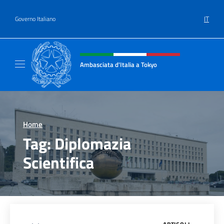
Salta al contenuto
IT
Governo Italiano
Intestazione sito, social e menù
Ambasciata d'Italia a Tokyo
Il sito ufficiale dell'Ambasciata d'Italia a Tok
Home
>
Tag:
Diplomazia
Scientifica