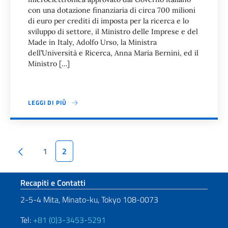
con una dotazione finanziaria di circa 700 milioni
di euro per crediti di imposta per la ricerca e lo
sviluppo di settore, il Ministro delle Imprese e del
Made in Italy, Adolfo Urso, la Ministra
dell’Università e Ricerca, Anna Maria Bernini, ed il
Ministro […]
LEGGI DI PIÙ
Paginazione
Pagina precedente
1
2
Sezione footer
Recapiti e Contatti
2-5-4 Mita, Minato-ku, Tokyo 108-0073
Tel:
+81 (0)3-3453-5291