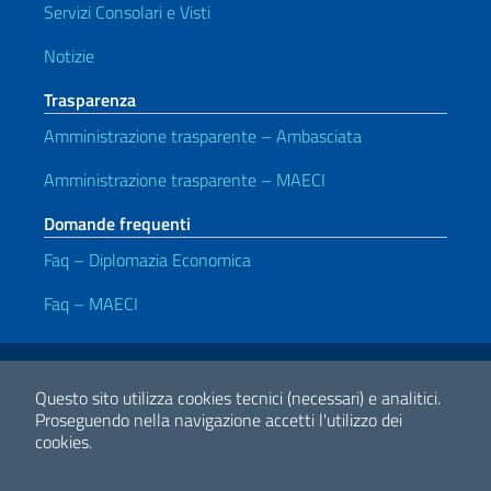
Servizi Consolari e Visti
Notizie
Trasparenza
Amministrazione trasparente – Ambasciata
Amministrazione trasparente – MAECI
Domande frequenti
Faq – Diplomazia Economica
Faq – MAECI
Link Utili
Note legali
Privacy e cookie policy
Dichiarazione Accessibilità
Questo sito utilizza cookies tecnici (necessari) e analitici.
Proseguendo nella navigazione accetti l'utilizzo dei
cookies.
2026 Copyright Ministero degli Affari Esteri e della Cooperazione