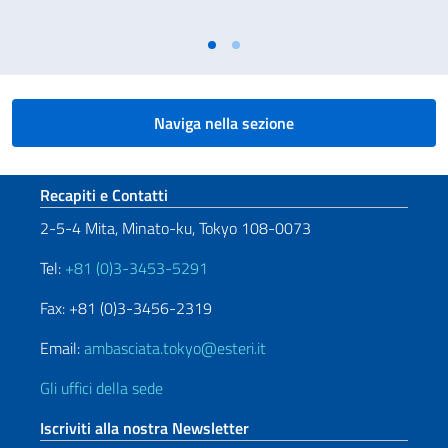
Naviga nella sezione
Sezione footer
Recapiti e Contatti
2-5-4 Mita, Minato-ku, Tokyo 108-0073
Tel:
+81 (0)3-3453-5291
Fax: +81 (0)3-3456-2319
Email:
ambasciata.tokyo@esteri.it
Gli uffici della sede
Iscriviti alla nostra Newsletter