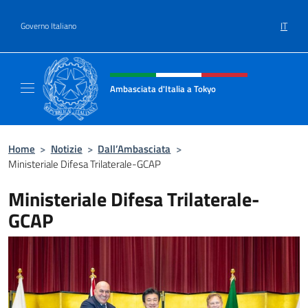
Salta al contenuto
IT
Governo Italiano
Intestazione sito, social e menù
Ambasciata d'Italia a Tokyo
Il sito ufficiale dell'Ambasciata d'Italia a Tok
Home
>
Notizie
>
Dall’Ambasciata
>
Ministeriale Difesa Trilaterale-GCAP
Ministeriale Difesa Trilaterale-
GCAP