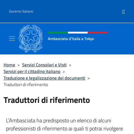
Salta al contenuto
IT
Governo Italiano
Intestazione sito, social e menù
Ambasciata d'Italia a Tokyo
Il sito ufficiale dell'Ambasciata d'Italia a Tok
Home
>
Servizi Consolari e Visti
>
Servizi per il cittadino italiano
>
Traduzione e legalizzazione dei documenti
>
Traduttori di riferimento
Traduttori di riferimento
L’Ambasciata ha predisposto un elenco di alcuni
professionisti di riferimento ai quali ti potrai rivolgere