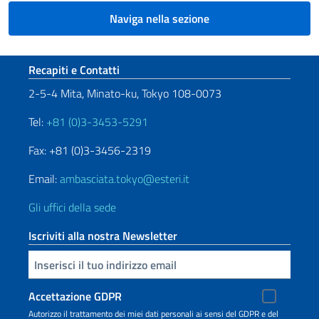
Naviga nella sezione
Sezione footer
Recapiti e Contatti
2-5-4 Mita, Minato-ku, Tokyo 108-0073
Tel:
+81 (0)3-3453-5291
Fax: +81 (0)3-3456-2319
Email:
ambasciata.tokyo@esteri.it
Gli uffici della sede
Iscriviti alla nostra Newsletter
Inserisci la tua email
Accettazione GDPR
Autorizzo il trattamento dei miei dati personali ai sensi del GDPR e del