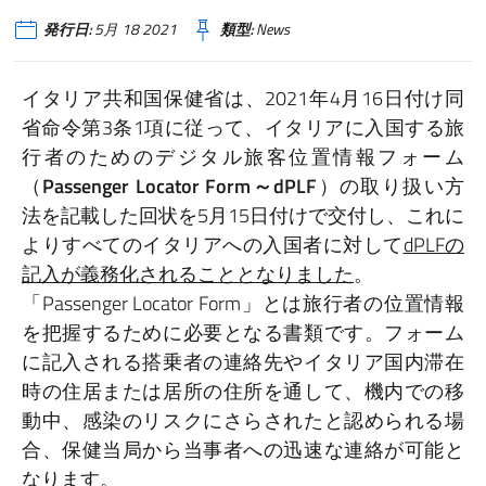
発行日:
5月 18 2021
類型:
News
イタリア共和国保健省は、2021年4月16日付け同
省命令第3条1項に従って、イタリアに入国する旅
行者のためのデジタル旅客位置情報フォーム
（
Passenger Locator Form～dPLF
）の取り扱い方
法を記載した回状を5月15日付けで交付し、これに
よりすべてのイタリアへの入国者に対して
dPLFの
記入が義務化されることとなりました
。
「Passenger Locator Form」とは旅行者の位置情報
を把握するために必要となる書類です。フォーム
に記入される搭乗者の連絡先やイタリア国内滞在
時の住居または居所の住所を通して、機内での移
動中、感染のリスクにさらされたと認められる場
合、保健当局から当事者への迅速な連絡が可能と
なります。