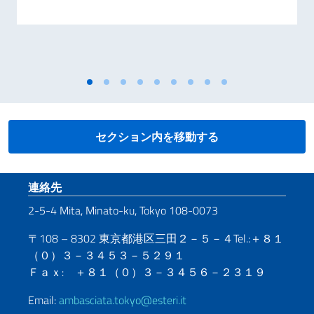
セクション内を移動する
Footer section
連絡先
2-5-4 Mita, Minato-ku, Tokyo 108-0073
〒108 – 8302 東京都港区三田２－５－４Tel.:＋８１
（０）３－３４５３－５２９１
Ｆａｘ: ＋８１（０）３－３４５６－２３１９
Email:
ambasciata.tokyo@esteri.it