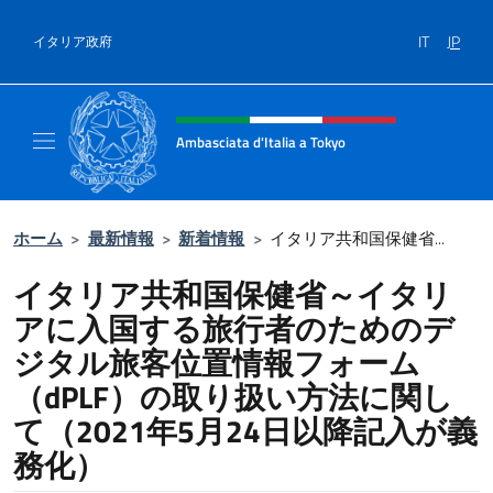
コンテンツへスキップ
IT
JP
イタリア政府
Header, social and menu of site
Ambasciata d'Italia a Tokyo
Il sito ufficiale dell'Ambasciata d'Italia a Tok
ホーム
>
最新情報
>
新着情報
>
イタリア共和国保健省...
イタリア共和国保健省～イタリ
アに入国する旅行者のためのデ
ジタル旅客位置情報フォーム
（dPLF）の取り扱い方法に関し
て（2021年5月24日以降記入が義
務化）