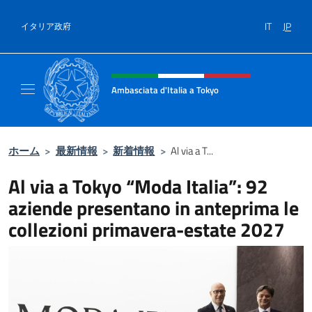
コンテンツへスキップ
IT
JP
イタリア政府
Header, social and menu of site
Ambasciata d'Italia a Tokyo
Il sito ufficiale dell'Ambasciata d'Italia a Tok
ホーム
>
最新情報
>
新着情報
>
Al via a T...
Al via a Tokyo “Moda Italia”: 92
aziende presentano in anteprima le
collezioni primavera-estate 2027