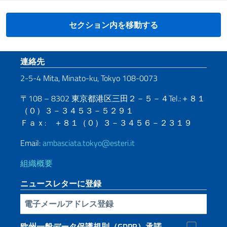
セクション内を移動する
Footer section
連絡先
2-5-4 Mita, Minato-ku, Tokyo 108-0073
〒108 – 8302 東京都港区三田２－５－４Tel.:＋８１
（０）３－３４５３－５２９１
Ｆａｘ: ＋８１（０）３－３４５６－２３１９
Email:
ambasciata.tokyo@esteri.it
組織概要
ニュースレターに登録
電子メールアドレス登録
欧州一般データ保護規則（GDPR）承諾