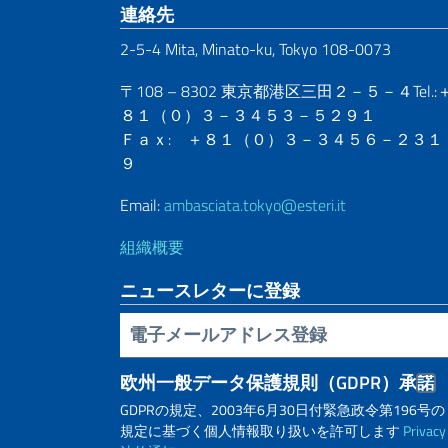
Footer section
連絡先
2-5-4 Mita, Minato-ku, Tokyo 108-0073
〒108 – 8302 東京都港区三田２－５－４Tel.:
８１（０）３－３４５３－５２９１
Ｆａｘ: ＋８１（０）３－３４５６－２３１
９
Email:
ambasciata.tokyo@esteri.it
組織概要
ニュースレターに登録
電子メールアドレス登録
欧州一般データ保護規則（GDPR）承諾
GDPRの規定、2003年6月30日付緊急政令第196号の
規定に基づく個人情報取り扱いを許可します
Privacy