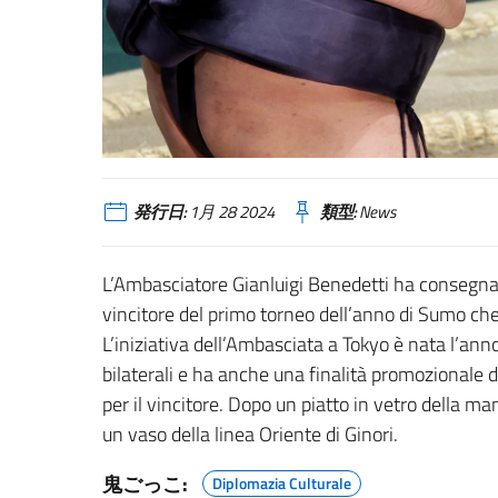
発行日:
1月 28 2024
類型:
News
L’Ambasciatore Gianluigi Benedetti ha consegna
vincitore del primo torneo dell’anno di Sumo che 
L’iniziativa dell’Ambasciata a Tokyo è nata l’ann
bilaterali e ha anche una finalità promozionale 
per il vincitore. Dopo un piatto in vetro della ma
un vaso della linea Oriente di Ginori.
鬼ごっこ:
Diplomazia Culturale