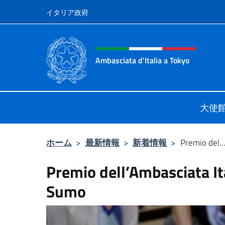
コンテンツへスキップ
イタリア政府
Header, social and menu o
Ambasciata d'Italia a Tokyo
Il sito ufficiale dell'Ambasciata d'It
大使
ホーム
>
最新情報
>
新着情報
>
Premio del..
Premio dell’Ambasciata Ita
Sumo