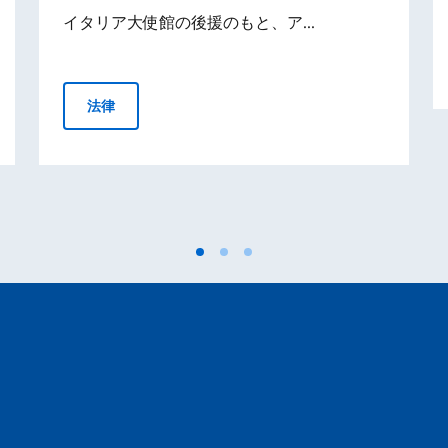
イタリア大使館の後援のもと、ア...
nsieme per un nuovo salotto musicale a Tokyo
プレスリリース – 日本初のエットレ・ソットサ
法律