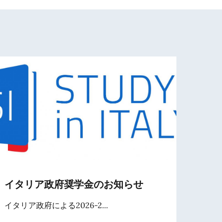
イタリア政府奨学金のお知らせ
雑誌
開催
イタリア政府による2026-2...
カス