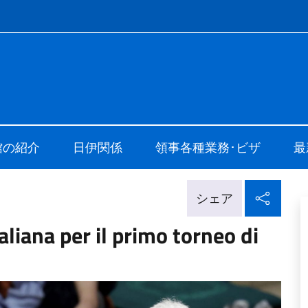
f site
alia a Tokyo
館の紹介
日伊関係
領事各種業務･ビザ
最
ソー
.
シェア
liana per il primo torneo di