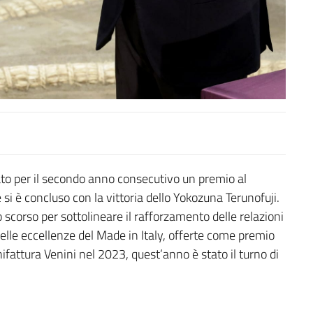
to per il secondo anno consecutivo un premio al
si è concluso con la vittoria dello Yokozuna Terunofuji.
o scorso per sottolineare il rafforzamento delle relazioni
delle eccellenze del Made in Italy, offerte come premio
nifattura Venini nel 2023, quest’anno è stato il turno di