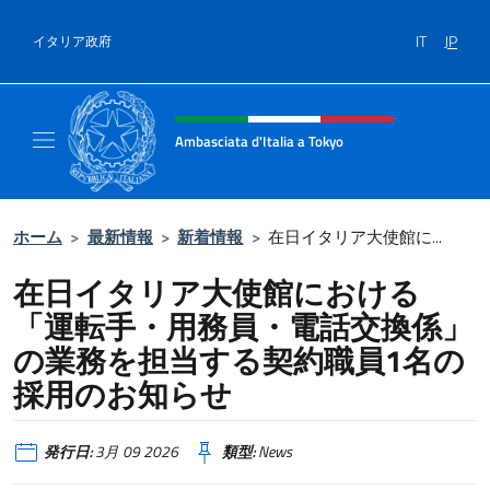
コンテンツへスキップ
IT
JP
イタリア政府
Header, social and menu of site
Ambasciata d'Italia a Tokyo
Il sito ufficiale dell'Ambasciata d'Italia a Tok
ホーム
>
最新情報
>
新着情報
>
在日イタリア大使館に...
在日イタリア大使館における
「運転手・用務員・電話交換係」
の業務を担当する契約職員1名の
採用のお知らせ
発行日:
3月 09 2026
類型:
News