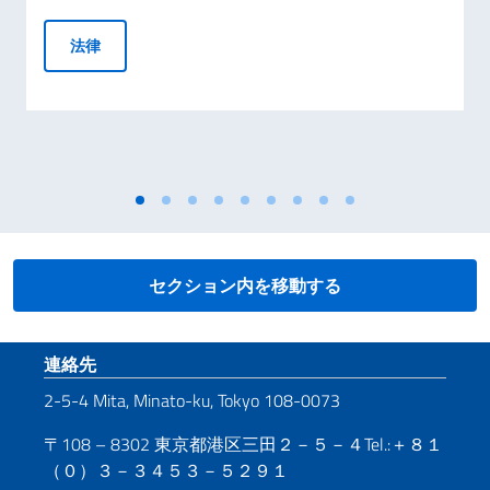
COMUNICATO STAMPA - Italia e Yamaha Japan insieme per u
法律
セクション内を移動する
Footer section
連絡先
2-5-4 Mita, Minato-ku, Tokyo 108-0073
〒108 – 8302 東京都港区三田２－５－４Tel.:＋８１
（０）３－３４５３－５２９１