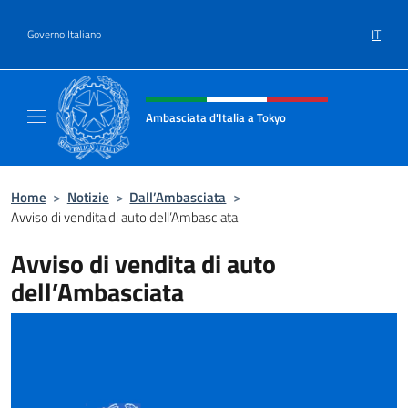
Salta al contenuto
IT
Governo Italiano
Intestazione sito, social e menù
Ambasciata d'Italia a Tokyo
Il sito ufficiale dell'Ambasciata d'Italia a Tok
Home
>
Notizie
>
Dall’Ambasciata
>
Avviso di vendita di auto dell’Ambasciata
Avviso di vendita di auto
dell’Ambasciata