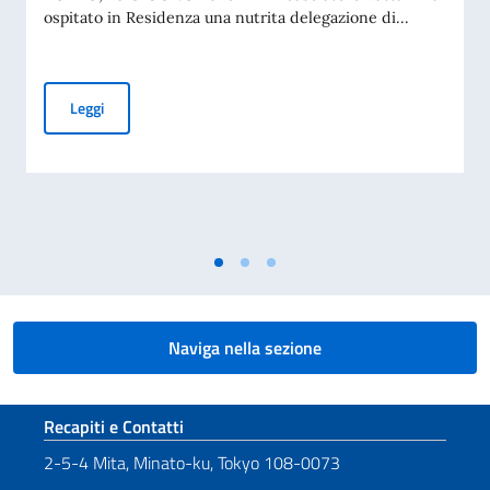
ospitato in Residenza una nutrita delegazione di...
TOKYO, IN AMBASCIATA UNA DELEGAZIONE DELLA DIETA 
Leggi
Naviga nella sezione
Sezione footer
Recapiti e Contatti
2-5-4 Mita, Minato-ku, Tokyo 108-0073