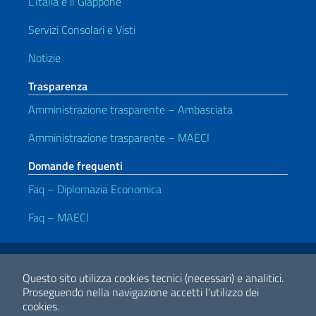
L’Italia e il Giappone
Servizi Consolari e Visti
Notizie
Trasparenza
Amministrazione trasparente – Ambasciata
Amministrazione trasparente – MAECI
Domande frequenti
Faq – Diplomazia Economica
Faq – MAECI
Link Utili
Note legali
Privacy e cookie policy
Dichiarazione Accessibilità
Questo sito utilizza cookies tecnici (necessari) e analitici.
Proseguendo nella navigazione accetti l'utilizzo dei
cookies.