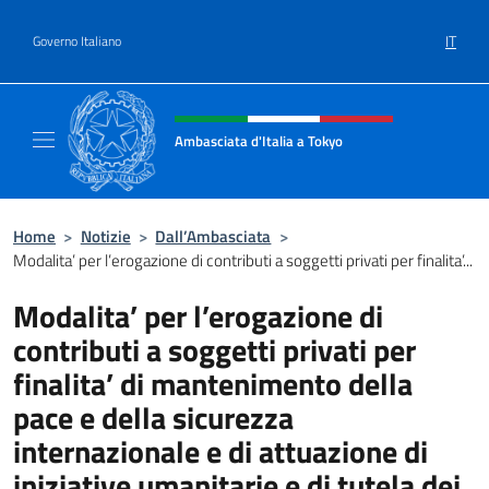
Salta al contenuto
IT
Governo Italiano
Intestazione sito, social e menù
Ambasciata d'Italia a Tokyo
Il sito ufficiale dell'Ambasciata d'Italia a Tok
Home
>
Notizie
>
Dall’Ambasciata
>
Modalita’ per l’erogazione di contributi a soggetti privati per finalita’...
Modalita’ per l’erogazione di
contributi a soggetti privati per
finalita’ di mantenimento della
pace e della sicurezza
internazionale e di attuazione di
iniziative umanitarie e di tutela dei