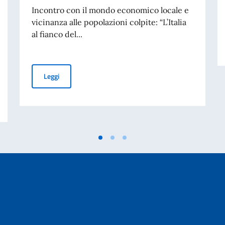
Incontro con il mondo economico locale e
vicinanza alle popolazioni colpite: “L’Italia
al fianco del...
Giappone: terremoto nel Kyushu, l'Ambasciatore Vattan
Leggi
tticelli in mostra alla Marubeni Gallery per i 160 anni di relazioni diplom