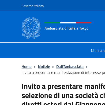
Salta al contenuto
Governo Italiano
Intestazione sito, social 
Ambasciata d'Italia a Tokyo
Il sito ufficiale dell'Ambasciata d'It
Chi sia
Home
>
Notizie
>
Dall’Ambasciata
>
Invito a presentare manifestazione di interesse per
Invito a presentare manife
selezione di una società 
diretti esteri dal Giappone