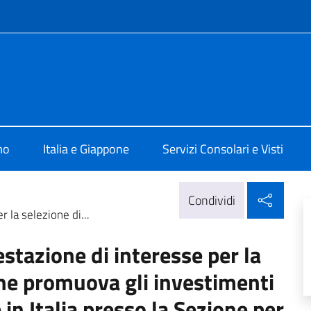
e menù
alia a Tokyo
mo
Italia e Giappone
Servizi Consolari e Visti
Condi
Condividi
 la selezione di...
stazione di interesse per la
che promuova gli investimenti
 in Italia presso la Sezione per