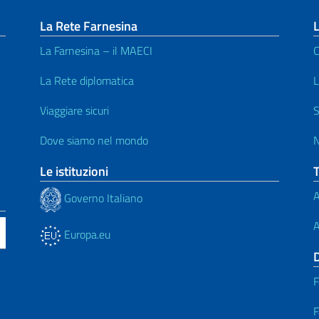
La Rete Farnesina
La Farnesina – il MAECI
C
La Rete diplomatica
L
Viaggiare sicuri
S
Dove siamo nel mondo
N
Le istituzioni
A
Governo Italiano
A
Europa.eu
F
F