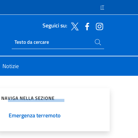
IT
Seguici su:
Cerca nel sito
Ricerca sito live
Notizie
vidi sui Social Network
NAVIGA NELLA SEZIONE
Emergenza terremoto