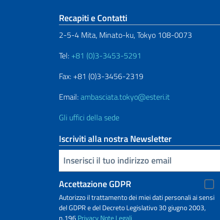
Sezione footer
Recapiti e Contatti
2-5-4 Mita, Minato-ku, Tokyo 108-0073
Tel:
+81 (0)3-3453-5291
Fax: +81 (0)3-3456-2319
Email:
ambasciata.tokyo@esteri.it
Gli uffici della sede
Iscriviti alla nostra Newsletter
Inserisci la tua email
Accettazione GDPR
Autorizzo il trattamento dei miei dati personali ai sensi
del GDPR e del Decreto Legislativo 30 giugno 2003,
n.196
Privacy
Note Legali