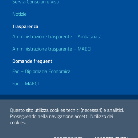
Servizi Consolari e Visti
Notizie
Trasparenza
Amministrazione trasparente – Ambasciata
Amministrazione trasparente – MAECI
Domande frequenti
Faq – Diplomazia Economica
Faq – MAECI
Link Utili
Note legali
Privacy e cookie policy
Dichiarazione Accessibilità
Questo sito utilizza cookies tecnici (necessari) e analitici.
Proseguendo nella navigazione accetti l'utilizzo dei
cookies.
2026 Copyright Ministero degli Affari Esteri e della Cooperazione
Internazionale