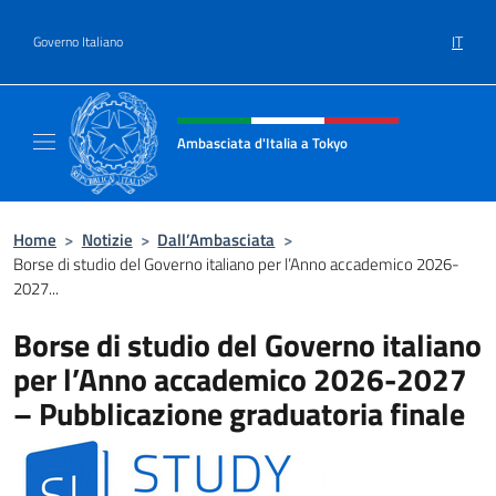
Salta al contenuto
IT
Governo Italiano
Intestazione sito, social e menù
Ambasciata d'Italia a Tokyo
Il sito ufficiale dell'Ambasciata d'Italia a Tok
Home
>
Notizie
>
Dall’Ambasciata
>
Borse di studio del Governo italiano per l’Anno accademico 2026-
2027...
Borse di studio del Governo italiano
per l’Anno accademico 2026-2027
– Pubblicazione graduatoria finale