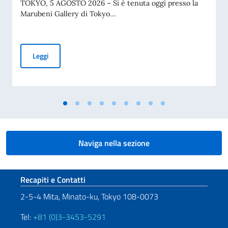
TOKYO, 5 AGOSTO 2026 – Si è tenuta oggi presso la
Marubeni Gallery di Tokyo...
COMUNICATO STAMPA - "La bella Simonetta" di Botticelli in m
Leggi
Naviga nella sezione
Sezione footer
Recapiti e Contatti
2-5-4 Mita, Minato-ku, Tokyo 108-0073
Tel:
+81 (0)3-3453-5291