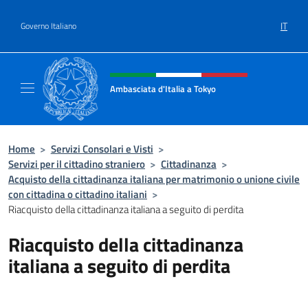
Salta al contenuto
IT
Governo Italiano
Intestazione sito, social e menù
Ambasciata d'Italia a Tokyo
Il sito ufficiale dell'Ambasciata d'Italia a Tok
Home
>
Servizi Consolari e Visti
>
Servizi per il cittadino straniero
>
Cittadinanza
>
Acquisto della cittadinanza italiana per matrimonio o unione civile
con cittadina o cittadino italiani
>
Riacquisto della cittadinanza italiana a seguito di perdita
Riacquisto della cittadinanza
italiana a seguito di perdita