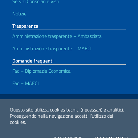
Servizi Consolari e Visti
Notizie
Trasparenza
Amministrazione trasparente – Ambasciata
Amministrazione trasparente – MAECI
Domande frequenti
Faq – Diplomazia Economica
Faq – MAECI
Link Utili
Note legali
Privacy e cookie policy
Dichiarazione Accessibilità
Questo sito utilizza cookies tecnici (necessari) e analitici.
Proseguendo nella navigazione accetti l'utilizzo dei
cookies.
2026 Copyright Ministero degli Affari Esteri e della Cooperazione
Internazionale
COOKIES
I CO