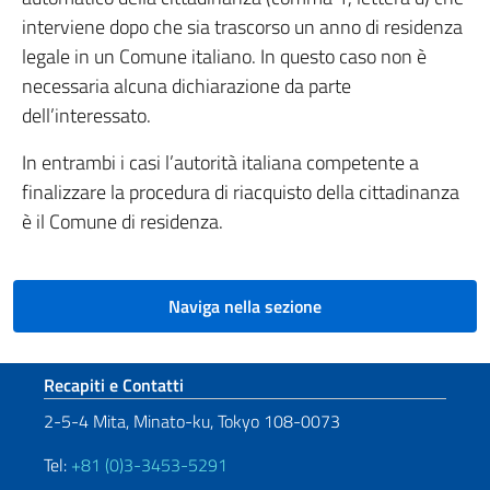
interviene dopo che sia trascorso un anno di residenza
legale in un Comune italiano. In questo caso non è
necessaria alcuna dichiarazione da parte
dell’interessato.
In entrambi i casi l’autorità italiana competente a
finalizzare la procedura di riacquisto della cittadinanza
è il Comune di residenza.
Naviga nella sezione
Sezione footer
Recapiti e Contatti
2-5-4 Mita, Minato-ku, Tokyo 108-0073
Tel:
+81 (0)3-3453-5291