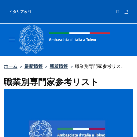
コンテンツへスキップ
IT
JP
イタリア政府
Header, social and menu of site
Ambasciata d'Italia a Tokyo
Il sito ufficiale dell'Ambasciata d'Italia a Tok
ホーム
>
最新情報
>
新着情報
>
職業別専門家参考リス...
職業別専門家参考リスト