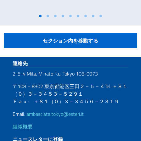
セクション内を移動する
Footer section
連絡先
2-5-4 Mita, Minato-ku, Tokyo 108-0073
〒108 – 8302 東京都港区三田２－５－４Tel.:＋８１
（０）３－３４５３－５２９１
Ｆａｘ: ＋８１（０）３－３４５６－２３１９
Email:
ambasciata.tokyo@esteri.it
組織概要
ニュースレターに登録