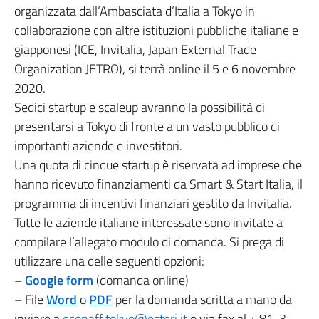
organizzata dall’Ambasciata d’Italia a Tokyo in
collaborazione con altre istituzioni pubbliche italiane e
giapponesi (ICE, Invitalia, Japan External Trade
Organization JETRO), si terrà online il 5 e 6 novembre
2020.
Sedici startup e scaleup avranno la possibilità di
presentarsi a Tokyo di fronte a un vasto pubblico di
importanti aziende e investitori.
Una quota di cinque startup è riservata ad imprese che
hanno ricevuto finanziamenti da Smart & Start Italia, il
programma di incentivi finanziari gestito da Invitalia.
Tutte le aziende italiane interessate sono invitate a
compilare l’allegato modulo di domanda. Si prega di
utilizzare una delle seguenti opzioni:
–
Google form
(domanda online)
– File
Word
o
PDF
per la domanda scritta a mano da
inviare a
econaff.tokyo@esteri.it
o via fax al + 81-3-