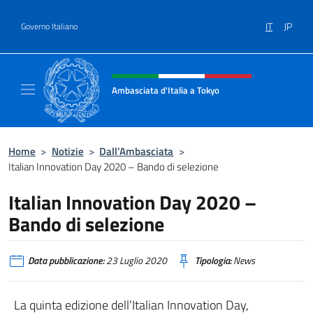
Salta al contenuto
IT
JP
Governo Italiano
Intestazione sito, social e menù
Ambasciata d'Italia a Tokyo
Il sito ufficiale dell'Ambasciata d'Italia a Tok
Home
>
Notizie
>
Dall’Ambasciata
>
Italian Innovation Day 2020 – Bando di selezione
Italian Innovation Day 2020 –
Bando di selezione
Data pubblicazione:
23 Luglio 2020
Tipologia:
News
La quinta edizione dell’Italian Innovation Day,