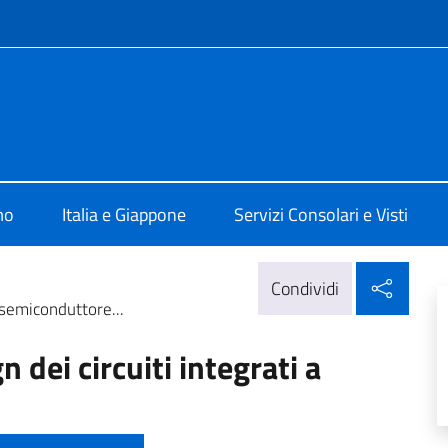
e menù
alia a Tokyo
mo
Italia e Giappone
Servizi Consolari e Visti
Condi
Condividi
a semiconduttore...
n dei circuiti integrati a