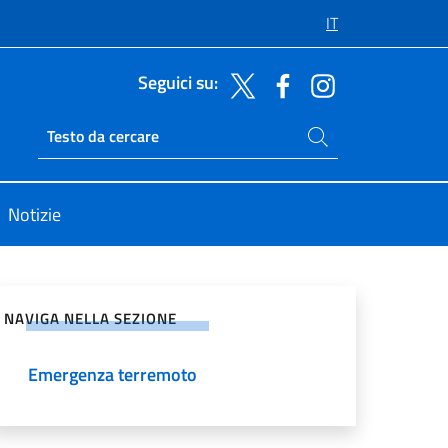
IT
Seguici su:
Cerca nel sito
Ricerca sito live
Notizie
vidi sui Social Network
NAVIGA NELLA SEZIONE
Emergenza terremoto