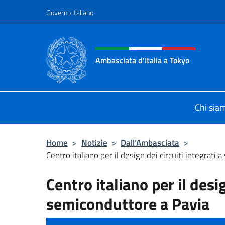
Salta al contenuto
Governo Italiano
Intestazione sito, social 
Ambasciata d'Italia a Tokyo
Il sito ufficiale dell'Ambasciata d'It
Chi sia
Home
>
Notizie
>
Dall’Ambasciata
>
Centro italiano per il design dei circuiti integrati 
Centro italiano per il desig
semiconduttore a Pavia