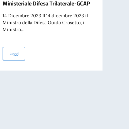
Ministeriale Difesa Trilaterale-GCAP
Ital
agre
14 Dicembre 2023 Il 14 dicembre 2023 il
distr
Ministro della Difesa Guido Crosetto, il
Ministro...
Tokyo
Tokyo
Memor
Ministeriale Difesa Trilaterale-GCAP
Leggi
 Italia, III proroga dei termini
Leg