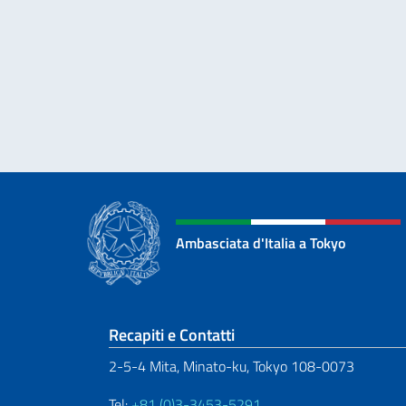
Ambasciata d'Italia a Tokyo
Sezione footer
Recapiti e Contatti
2-5-4 Mita, Minato-ku, Tokyo 108-0073
Tel:
+81 (0)3-3453-5291