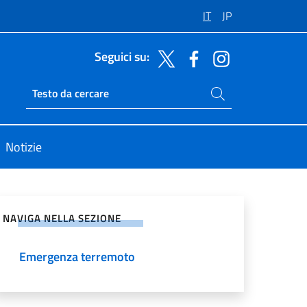
IT
JP
Seguici su:
Cerca nel sito
Ricerca sito live
Notizie
vidi sui Social Network
NAVIGA NELLA SEZIONE
Emergenza terremoto