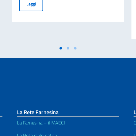
COMUNICATO STAMPA - All'aeroporto internazionale del K
Leggi
La Rete Farnesina
La Farnesina – il MAECI
C
La Rete diplomatica
L