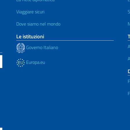
Viaggiare sicuri
S
Dove siamo nel mondo
N
Le istituzioni
A
Governo Italiano
A
Europa.eu
F
F