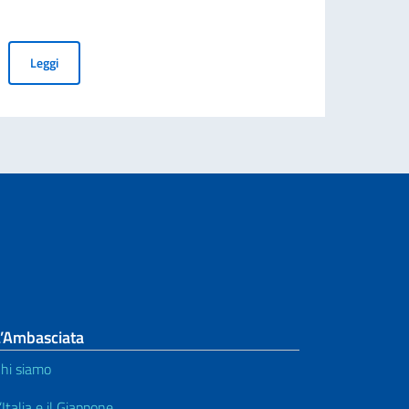
ansai la cerimonia di consegna dell'Ansaldo S.V.A. 9
Il meglio di un anno di cinema italiano in Giappone con i film d
Leggi
L’Ambasciata
hi siamo
’Italia e il Giappone