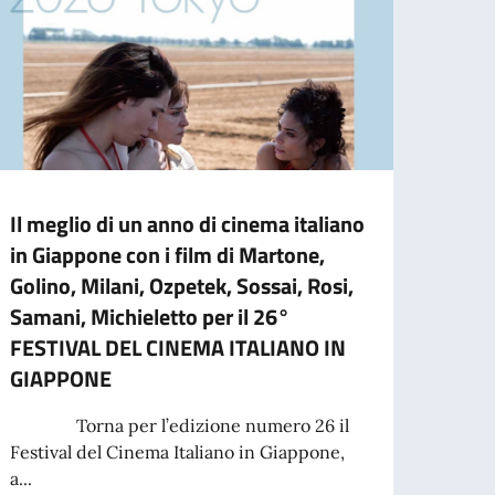
Il meglio di un anno di cinema italiano
Entra
in Giappone con i film di Martone,
Vacan
Golino, Milani, Ozpetek, Sossai, Rosi,
TOKYO
Samani, Michieletto per il 26°
uffici
FESTIVAL DEL CINEMA ITALIANO IN
Vacan
GIAPPONE
Torna per l’edizione numero 26 il
Leg
Festival del Cinema Italiano in Giappone,
a...