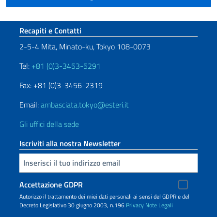
Sezione footer
Recapiti e Contatti
2-5-4 Mita, Minato-ku, Tokyo 108-0073
Tel:
+81 (0)3-3453-5291
Fax: +81 (0)3-3456-2319
Email:
ambasciata.tokyo@esteri.it
Gli uffici della sede
Iscriviti alla nostra Newsletter
Inserisci la tua email
Accettazione GDPR
Autorizzo il trattamento dei miei dati personali ai sensi del GDPR e del
Decreto Legislativo 30 giugno 2003, n.196
Privacy
Note Legali