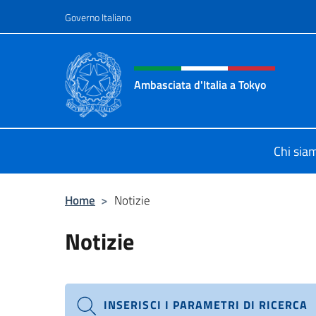
Salta al contenuto
Governo Italiano
Intestazione sito, social 
Ambasciata d'Italia a Tokyo
Il sito ufficiale dell'Ambasciata d'It
Chi sia
Home
>
Notizie
Notizie
INSERISCI I PARAMETRI DI RICERCA