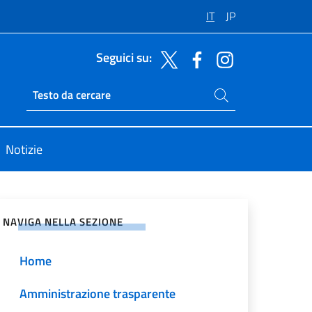
IT
JP
Seguici su:
Cerca nel sito
Ricerca sito live
Notizie
vidi sui Social Network
NAVIGA NELLA SEZIONE
Home
Amministrazione trasparente