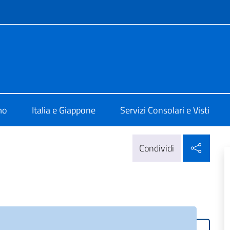
e menù
alia a Tokyo
mo
Italia e Giappone
Servizi Consolari e Visti
Condi
Condividi